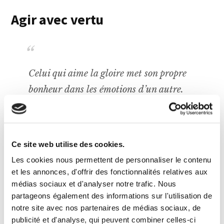
Agir avec vertu
Celui qui aime la gloire met son propre
bonheur dans les émotions d’un autre.
Celui qui aime le plaisir met son
bonheur dans ses propres penchants.
Mais l’homme intelligent le place dans
Ce site web utilise des cookies.
sa propre conduite.
Les cookies nous permettent de personnaliser le contenu
et les annonces, d'offrir des fonctionnalités relatives aux
MARC AURÈLE
médias sociaux et d'analyser notre trafic. Nous
partageons également des informations sur l'utilisation de
Le stoïcisme nous rappelle que l’on trouve le
notre site avec nos partenaires de médias sociaux, de
bonheur non pas dans la gloire et les plaisirs,
publicité et d'analyse, qui peuvent combiner celles-ci