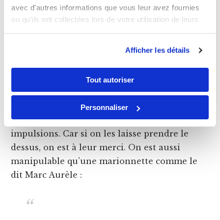
avec d'autres informations que vous leur avez fournies
mais dans la maitrise de notre propre
ou qu'ils ont collectées lors de votre utilisation de leurs
conduite. Pour être heureux, on doit être
services.
juste, réfléchi, droit, courageux, tolérant,
Afficher les détails
honnête, patient, humble…
Toutes ces valeurs nous permettent de
Tout autoriser
devenir une meilleure version de nous-
mêmes. Elles nous aident aussi à nous libérer
Personnaliser
de nos émotions négatives et de nos
impulsions. Car si on les laisse prendre le
dessus, on est à leur merci. On est aussi
manipulable qu’une marionnette comme le
dit Marc Aurèle :