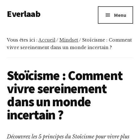
Additional
Passer
Everlaab
au
menu
Menu
contenu
principal
Vous êtes ici :
Accueil
/
Mindset
/
Stoïcisme : Comment
vivre sereinement dans un monde incertain ?
Stoïcisme : Comment
vivre sereinement
dans un monde
incertain ?
Découvrez les 5 principes du
Stoïcisme
pour vivre plus